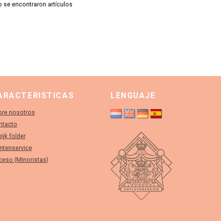
 se encontraron artículos
ARACTERISTICAS
LENGUAJE
bre nosotros
ntacto
ijk folder
ntenservice
eso (Minoristas)