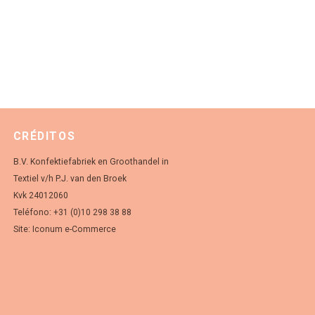
CRÉDITOS
B.V. Konfektiefabriek en Groothandel in
Textiel v/h P.J. van den Broek
Kvk 24012060
Teléfono: +31 (0)10 298 38 88
Site:
Iconum e-Commerce