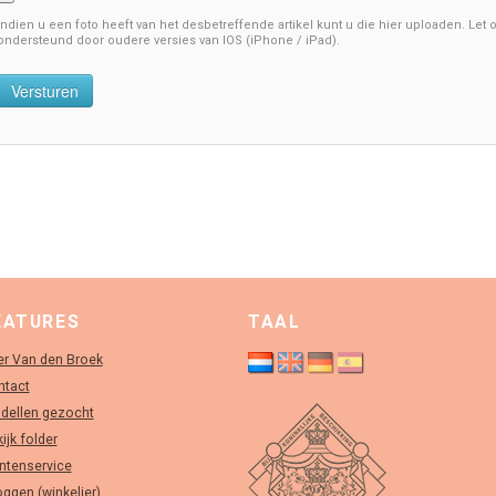
Indien u een foto heeft van het desbetreffende artikel kunt u die hier uploaden. Let o
ondersteund door oudere versies van IOS (iPhone / iPad).
Versturen
EATURES
TAAL
r Van den Broek
ntact
dellen gezocht
ijk folder
ntenservice
oggen (winkelier)