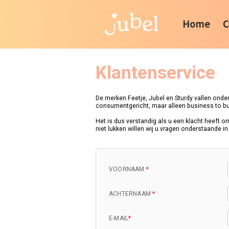
Home
C
Klantenservice
De merken Feetje, Jubel en Sturdy vallen onder
consumentgericht, maar alleen business to bus
Het is dus verstandig als u een klacht heeft o
niet lukken willen wij u vragen onderstaande in 
VOORNAAM
*
ACHTERNAAM
*
E-MAIL
*