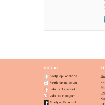
SOCIAL
F
Feetje
op Facebook
Ove
Co
Feetje
op Instagram
Mo
Jubel
op Facebook
Bek
Jubel
op Instagram
Kla
Sturdy
op Facebook
Inl