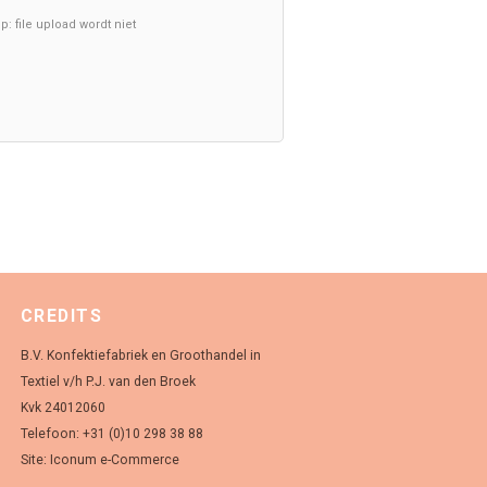
p: file upload wordt niet
CREDITS
B.V. Konfektiefabriek en Groothandel in
Textiel v/h P.J. van den Broek
Kvk 24012060
Telefoon: +31 (0)10 298 38 88
Site:
Iconum e-Commerce